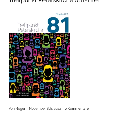
Treffpunkt Peterskirche 081-Titel
Von
Roger
|
November 8th, 2022
|
0 Kommentare