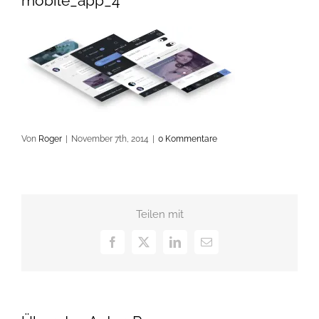
mobile_app_4
Von
Roger
|
November 7th, 2014
|
0 Kommentare
Teilen mit
Facebook
X
LinkedIn
E-
Mail