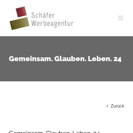
Zum
Inhalt
springen
Gemeinsam. Glauben. Leben. 24
Zurück