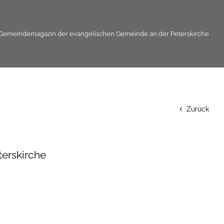
Gemeindemagazin der evangelischen Gemeinde an der Peterskirche
Zurück
erskirche