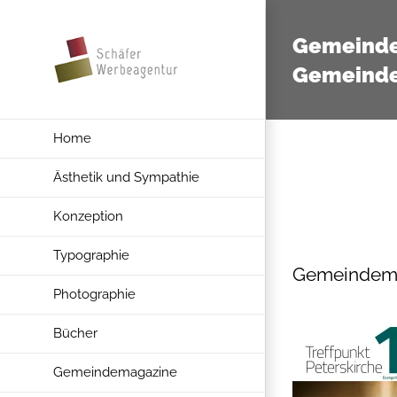
Zum
Inhalt
Gemeinde
springen
Gemeinde 
Home
Ästhetik und Sympathie
Konzeption
Typographie
Gemeindemag
Photographie
Bücher
Gemeindemagazine