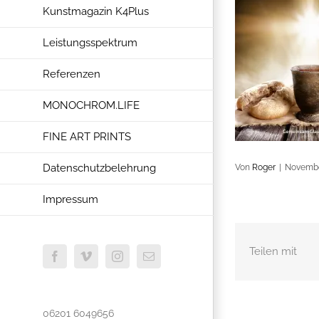
Kunstmagazin K4Plus
Leistungsspektrum
Referenzen
MONOCHROM.LIFE
FINE ART PRINTS
Datenschutzbelehrung
Von
Roger
|
Novembe
Impressum
Teilen mit
Facebook
Vimeo
Instagram
E-
Mail
06201 6049656