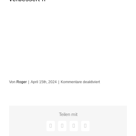
für
Von
Roger
|
April 15th, 2024
|
Kommentare deaktiviert
2024-
04-
09-
eln-
Teilen mit
symposium-
s1070410-
Facebook
X
LinkedIn
E-
verbessert-
Mail