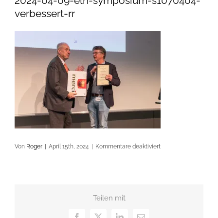
2024-04-09-eln-symposium-s1070404-
verbessert-rr
für
Von
Roger
|
April 15th, 2024
|
Kommentare deaktiviert
2024-
04-
09-
eln-
Teilen mit
symposium-
s1070404-