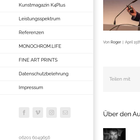
Kunstmagazin K4Plus
Leistungsspektrum
Referenzen
Von
Roger
|
April 15t
MONOCHROM.LIFE
FINE ART PRINTS
Datenschutzbelehrung
Teilen mit
Impressum
Über den Au
Facebook
Vimeo
Instagram
E-
Mail
06201 6049656