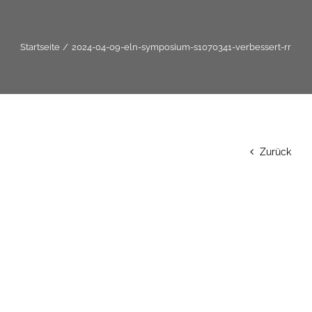
Startseite
2024-04-09-eln-symposium-s1070341-verbessert-rr
Zurück