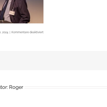
für
h, 2024
|
Kommentare deaktiviert
2024-
04-
09-
eln-
symposium-
s1070341-
verbessert-
rr
tor:
Roger