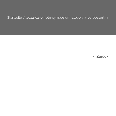
Startseite
2024-04-09-eln-symposium-s1070337-verbessert-rr
Zurück