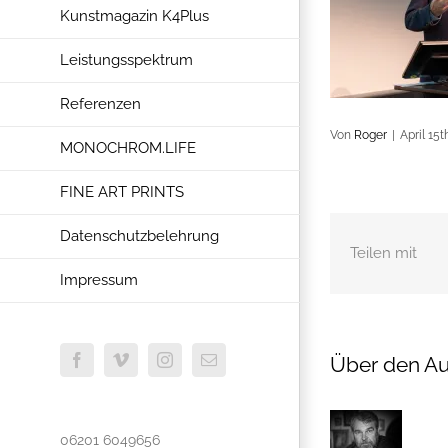
Kunstmagazin K4Plus
Leistungsspektrum
Referenzen
Von
Roger
|
April 15t
MONOCHROM.LIFE
FINE ART PRINTS
Datenschutzbelehrung
Teilen mit
Impressum
Über den Au
Facebook
Vimeo
Instagram
E-
Mail
06201 6049656