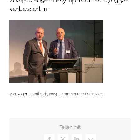
2024-04-09-eln-symposium-s1070332-
verbessert-rr
für
Von
Roger
|
April 15th, 2024
|
Kommentare deaktiviert
2024-
04-
09-
eln-
Teilen mit
symposium-
s1070332-