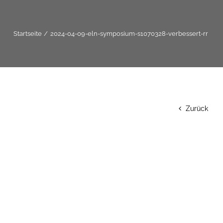
Startseite
2024-04-09-eln-symposium-s1070328-verbessert-rr
Zurück