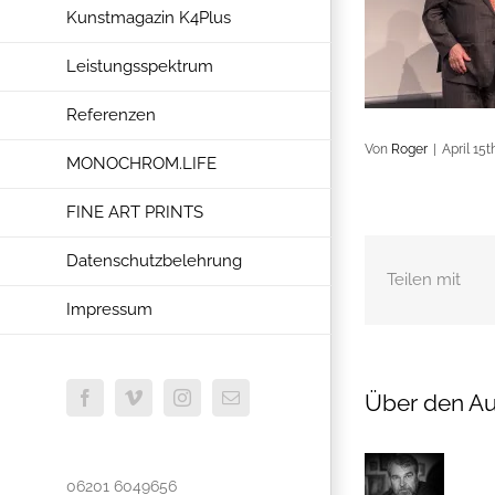
Kunstmagazin K4Plus
Leistungsspektrum
Referenzen
Von
Roger
|
April 15t
MONOCHROM.LIFE
FINE ART PRINTS
Datenschutzbelehrung
Teilen mit
Impressum
Über den Au
Facebook
Vimeo
Instagram
E-
Mail
06201 6049656