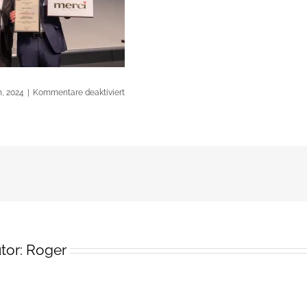
für
h, 2024
|
Kommentare deaktiviert
2024-
04-
09-
eln-
symposium-
s1070328-
verbessert-
rr
tor:
Roger