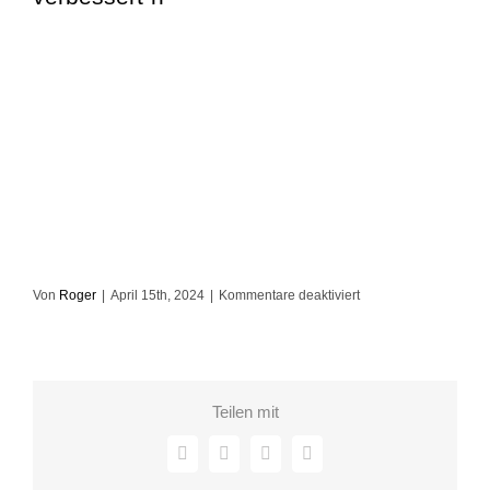
für
Von
Roger
|
April 15th, 2024
|
Kommentare deaktiviert
2024-
04-
09-
eln-
Teilen mit
symposium-
s1070285-
Facebook
X
LinkedIn
E-
verbessert-
Mail