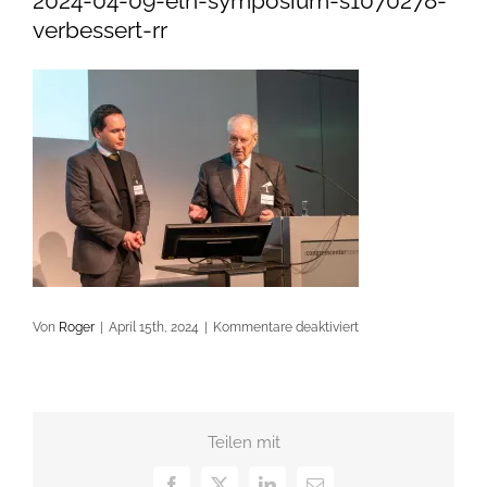
2024-04-09-eln-symposium-s1070278-
verbessert-rr
für
Von
Roger
|
April 15th, 2024
|
Kommentare deaktiviert
2024-
04-
09-
eln-
Teilen mit
symposium-
s1070278-