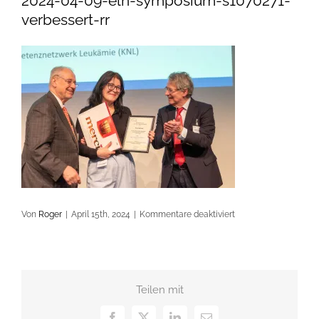
2024-04-09-eln-symposium-s1070271-
verbessert-rr
für
Von
Roger
|
April 15th, 2024
|
Kommentare deaktiviert
2024-
04-
09-
eln-
Teilen mit
symposium-
s1070271-