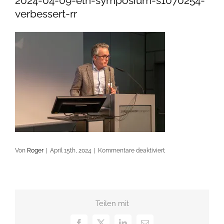
2024-04-09-eln-symposium-s1070254-
verbessert-rr
für
Von
Roger
|
April 15th, 2024
|
Kommentare deaktiviert
2024-
04-
09-
eln-
Teilen mit
symposium-
s1070254-