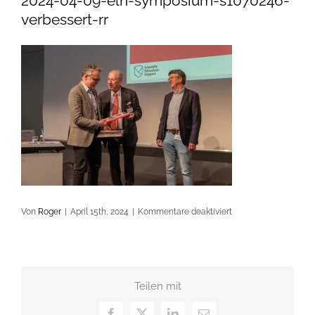
2024-04-09-eln-symposium-s1070246-
verbessert-rr
für
Von
Roger
|
April 15th, 2024
|
Kommentare deaktiviert
2024-
04-
09-
eln-
Teilen mit
symposium-
s1070246-