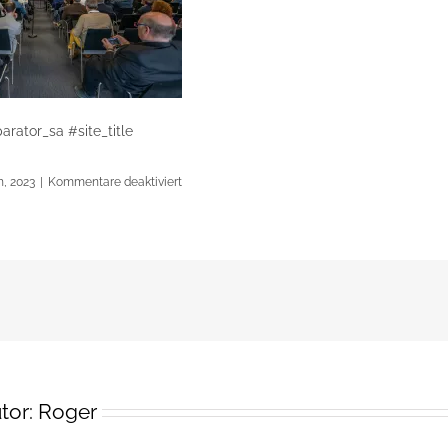
arator_sa #site_title
für
h, 2023
|
Kommentare deaktiviert
20230418-
hinteremult-
y1030631
tor:
Roger