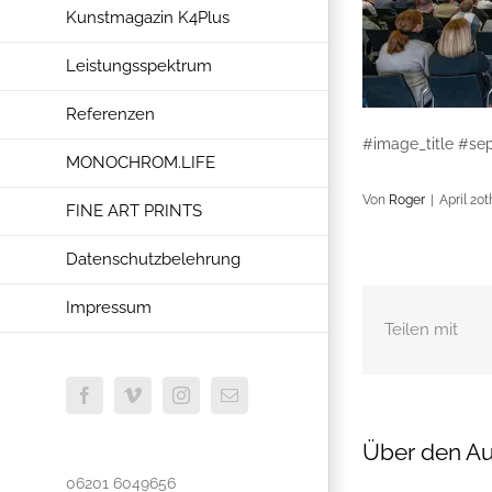
Kunstmagazin K4Plus
Leistungsspektrum
Referenzen
#image_title #sep
MONOCHROM.LIFE
Von
Roger
|
April 20t
FINE ART PRINTS
Datenschutzbelehrung
Impressum
Teilen mit
Facebook
Vimeo
Instagram
E-
Mail
Über den Au
06201 6049656