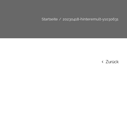
Startseite
20230418-hinteremult-y1030631
Zurück