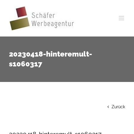
Zum
Inhalt
springen
20230418-hinteremult-
s1060317
Zurück