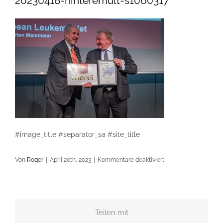
20230418-hinteremult-s1060317
#image_title #separator_sa #site_title
für
Von
Roger
|
April 20th, 2023
|
Kommentare deaktiviert
20230418-
hinteremult-
s1060317
Teilen mit