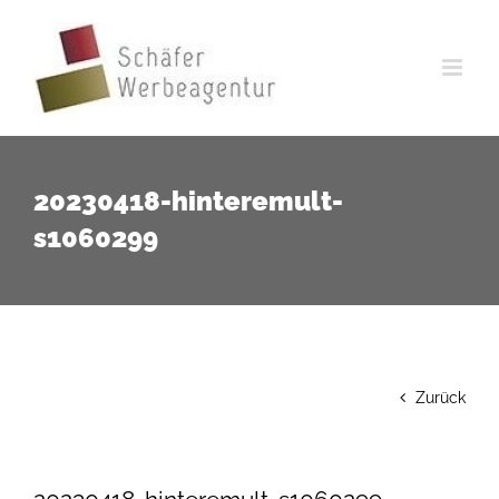
Zum
Inhalt
springen
20230418-hinteremult-
s1060299
Zurück