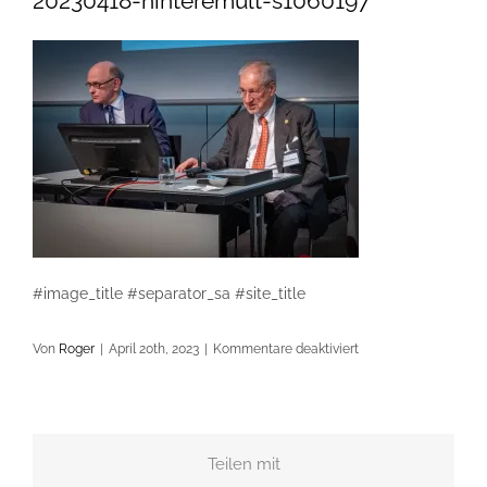
20230418-hinteremult-s1060197
#image_title #separator_sa #site_title
für
Von
Roger
|
April 20th, 2023
|
Kommentare deaktiviert
20230418-
hinteremult-
s1060197
Teilen mit