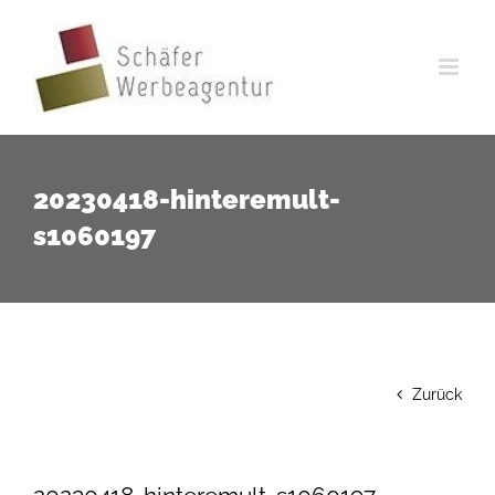
Zum
Inhalt
springen
20230418-hinteremult-
s1060197
Zurück