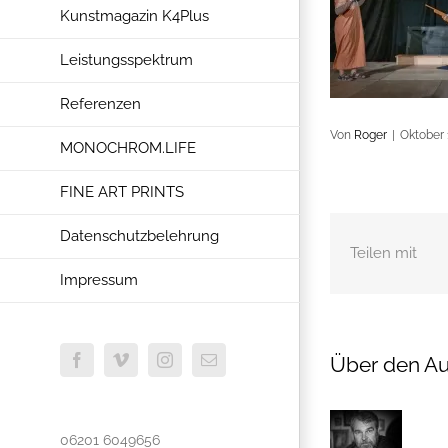
Kunstmagazin K4Plus
Leistungsspektrum
Referenzen
Von
Roger
|
Oktober 
MONOCHROM.LIFE
FINE ART PRINTS
Datenschutzbelehrung
Teilen mit
Impressum
Über den Au
Facebook
Vimeo
Instagram
E-
Mail
06201 6049656