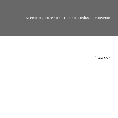
Startseite
2022-10-14-Himmelsschlüssel-Y1020306
Zurück