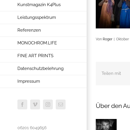
Kunstmagazin K4Plus
Leistungsspektrum
Referenzen
Von
Roger
|
Oktober 
MONOCHROM.LIFE
FINE ART PRINTS
Datenschutzbelehrung
Teilen mit
Impressum
Über den Au
Facebook
Vimeo
Instagram
E-
Mail
06201 6049656