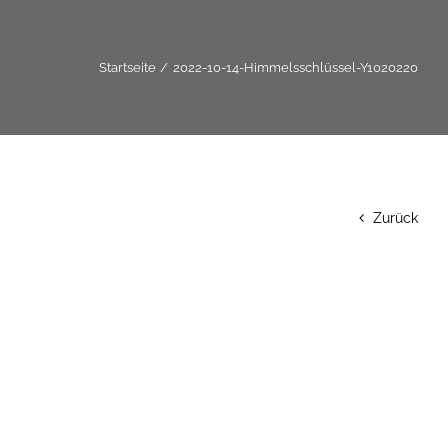
Startseite
2022-10-14-Himmelsschlüssel-Y1020220
Zurück