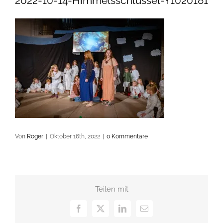
2022-10-14-Himmelsschlüssel-Y1020181
Von
Roger
|
Oktober 16th, 2022
|
0 Kommentare
Teilen mit
Facebook
X
LinkedIn
E-
Mail