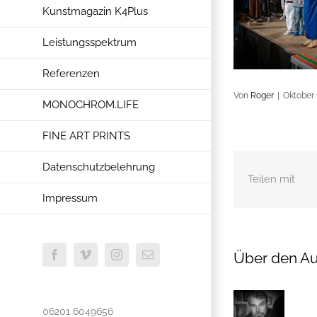
Kunstmagazin K4Plus
Leistungsspektrum
Referenzen
Von
Roger
|
Oktober 
MONOCHROM.LIFE
FINE ART PRINTS
Datenschutzbelehrung
Teilen mit
Impressum
Über den Au
Facebook
Vimeo
Instagram
E-
Mail
06201 6049656