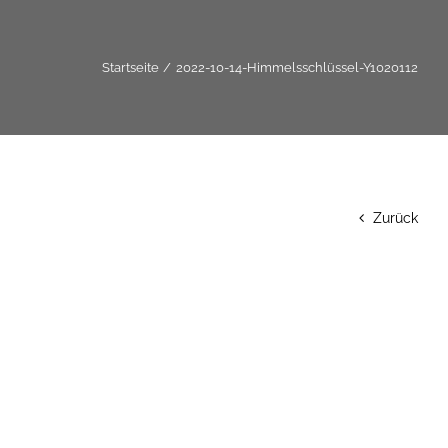
Startseite
2022-10-14-Himmelsschlüssel-Y1020112
Zurück