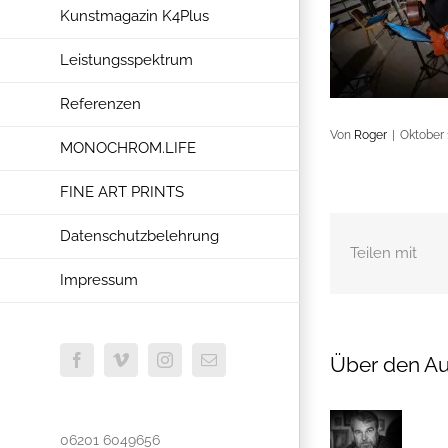
Kunstmagazin K4Plus
Leistungsspektrum
Referenzen
Von
Roger
|
Oktober 
MONOCHROM.LIFE
FINE ART PRINTS
Datenschutzbelehrung
Teilen mit
Impressum
Über den Au
Facebook
Vimeo
Instagram
E-
Mail
06201 6049656