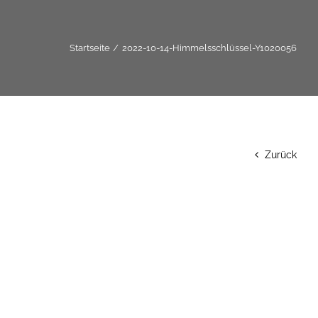
Startseite
2022-10-14-Himmelsschlüssel-Y1020056
Zurück