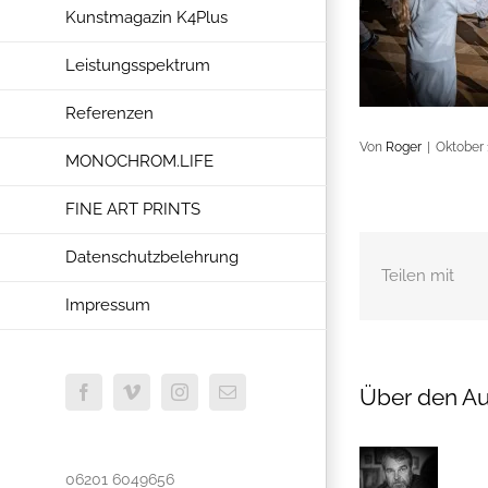
Kunstmagazin K4Plus
Leistungsspektrum
Referenzen
Von
Roger
|
Oktober 
MONOCHROM.LIFE
FINE ART PRINTS
Datenschutzbelehrung
Teilen mit
Impressum
Über den Au
Facebook
Vimeo
Instagram
E-
Mail
06201 6049656