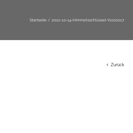
Startseite
2022-10-14-Himmelsschlüssel-Y1020017
Zurück