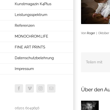
Kunstmagazin K4Plus
Leistungsspektrum
Referenzen
Von
Roger
|
Oktober 
MONOCHROM.LIFE
FINE ART PRINTS
Datenschutzbelehrung
Teilen mit
Impressum
Über den Au
Facebook
Vimeo
Instagram
E-
Mail
06201 6049656