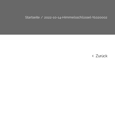
Startseite
2022-10-14-Himmelsschlüssel-Y1020002
Zurück