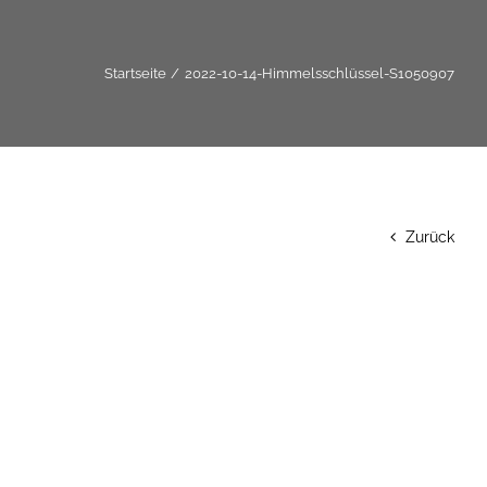
Startseite
2022-10-14-Himmelsschlüssel-S1050907
Zurück