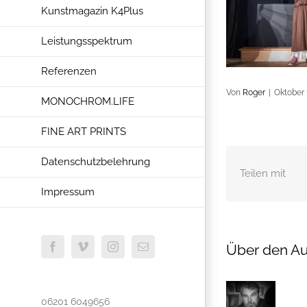
Kunstmagazin K4Plus
Leistungsspektrum
Referenzen
Von
Roger
|
Oktober 
MONOCHROM.LIFE
FINE ART PRINTS
Datenschutzbelehrung
Teilen mit
Impressum
Über den Au
Facebook
Vimeo
Instagram
E-
Mail
06201 6049656