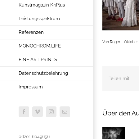
Kunstmagazin K4Plus
Leistungsspektrum
Referenzen
Von
Roger
|
Oktober 
MONOCHROM.LIFE
FINE ART PRINTS
Datenschutzbelehrung
Teilen mit
Impressum
Über den Au
Facebook
Vimeo
Instagram
E-
Mail
06201 6049656