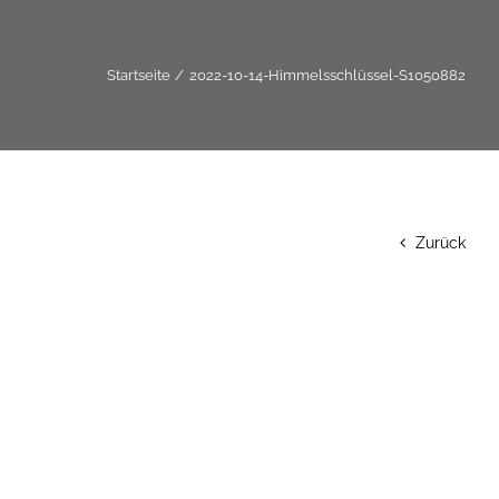
Startseite
2022-10-14-Himmelsschlüssel-S1050882
Zurück