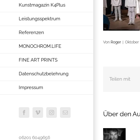
Kunstmagazin K4Plus
Leistungsspektrum
Referenzen
Von
Roger
|
Oktober 
MONOCHROM.LIFE
FINE ART PRINTS
Datenschutzbelehrung
Teilen mit
Impressum
Über den Au
Facebook
Vimeo
Instagram
E-
Mail
06201 6049656