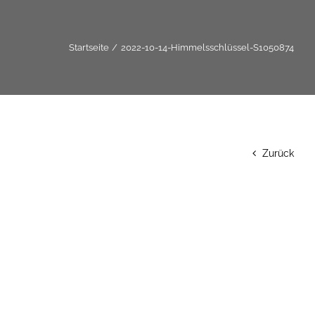
Startseite
2022-10-14-Himmelsschlüssel-S1050874
Zurück