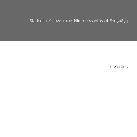
Startseite
2022-10-14-Himmelsschlüssel-S1050834
Zurück