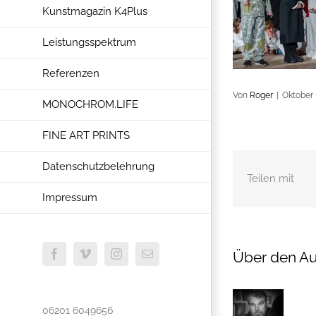
Kunstmagazin K4Plus
Leistungsspektrum
Referenzen
Von
Roger
|
Oktober 
MONOCHROM.LIFE
FINE ART PRINTS
Datenschutzbelehrung
Teilen mit
Impressum
Über den Au
Facebook
Vimeo
Instagram
E-
Mail
06201 6049656