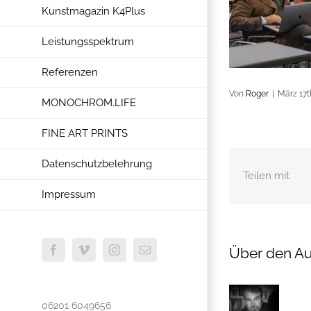
Kunstmagazin K4Plus
Leistungsspektrum
Referenzen
Von
Roger
|
März 17t
MONOCHROM.LIFE
FINE ART PRINTS
Datenschutzbelehrung
Teilen mit
Impressum
Über den Au
Facebook
Vimeo
Instagram
E-
Mail
06201 6049656