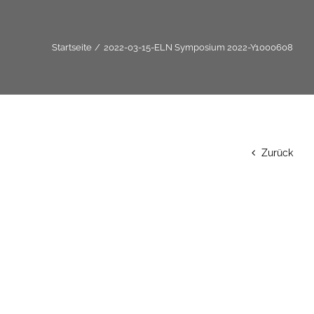
Startseite
2022-03-15-ELN Symposium 2022-Y1000608
Zurück