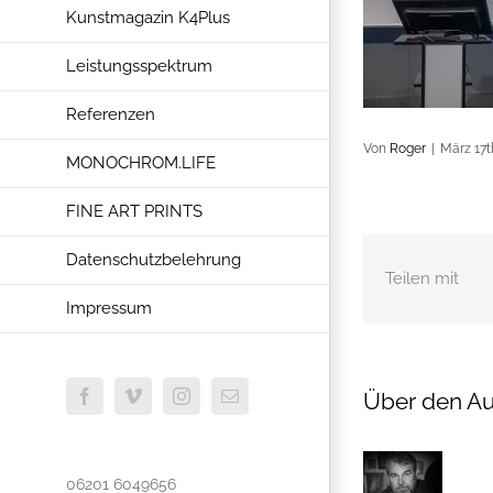
Kunstmagazin K4Plus
Leistungsspektrum
Referenzen
Von
Roger
|
März 17t
MONOCHROM.LIFE
FINE ART PRINTS
Datenschutzbelehrung
Teilen mit
Impressum
Über den Au
Facebook
Vimeo
Instagram
E-
Mail
06201 6049656