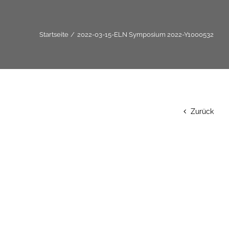
Startseite
2022-03-15-ELN Symposium 2022-Y1000532
Zurück