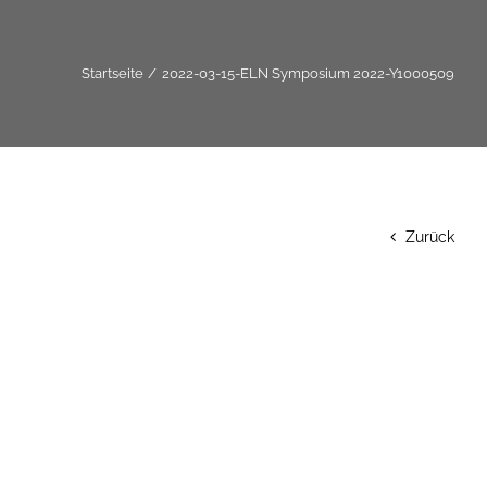
Startseite
2022-03-15-ELN Symposium 2022-Y1000509
Zurück