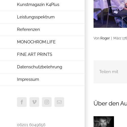
Kunstmagazin K4Plus
Leistungsspektrum
Referenzen
Von
Roger
|
März 17t
MONOCHROM.LIFE
FINE ART PRINTS
Datenschutzbelehrung
Teilen mit
Impressum
Über den Au
Facebook
Vimeo
Instagram
E-
Mail
06201 6049656