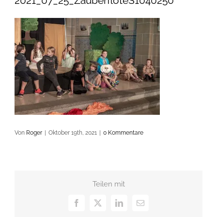
2021_07_25_ZauberflöteS1040250
Von
Roger
|
Oktober 19th, 2021
|
0 Kommentare
Teilen mit
Facebook
X
LinkedIn
E-
Mail