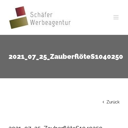
Zum
Inhalt
springen
2021_07_25_ZauberflöteS1040250
Zurück