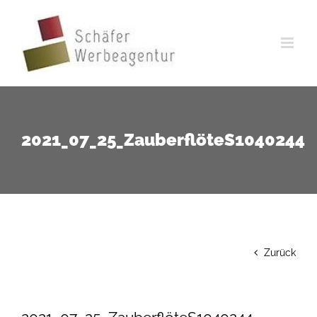
Zum
Inhalt
springen
2021_07_25_ZauberflöteS1040244
Zurück