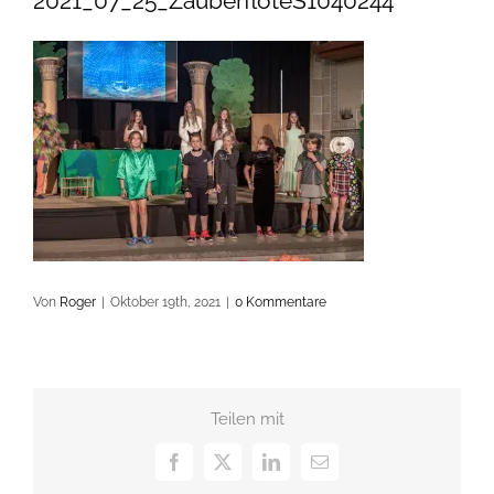
2021_07_25_ZauberflöteS1040244
Von
Roger
|
Oktober 19th, 2021
|
0 Kommentare
Teilen mit
Facebook
X
LinkedIn
E-
Mail