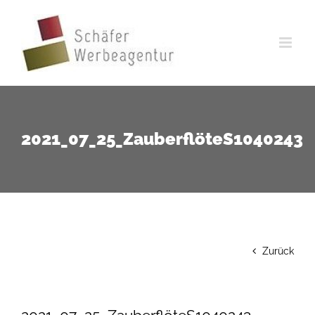
Zum
Inhalt
springen
2021_07_25_ZauberflöteS1040243
Zurück