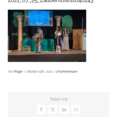
2021_07_25_ZauberflöteS1040243
Von
Roger
|
Oktober 19th, 2021
|
0 Kommentare
Teilen mit
Facebook
X
LinkedIn
E-
Mail