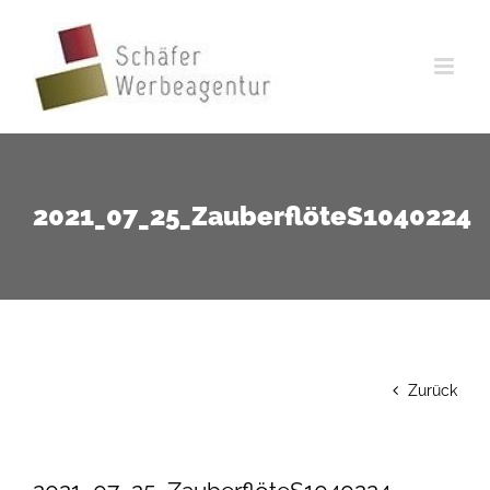
Zum
Inhalt
springen
2021_07_25_ZauberflöteS1040224
Zurück