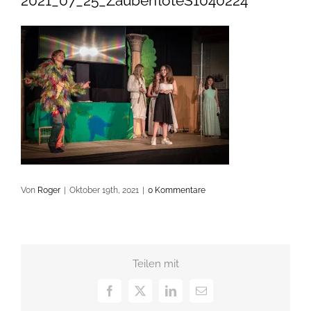
2021_07_25_ZauberflöteS1040224
Von
Roger
|
Oktober 19th, 2021
|
0 Kommentare
Teilen mit
Facebook
X
LinkedIn
E-
Mail