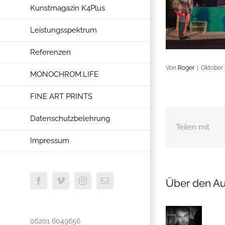
Kunstmagazin K4Plus
Leistungsspektrum
Referenzen
Von
Roger
|
Oktober 
MONOCHROM.LIFE
FINE ART PRINTS
Datenschutzbelehrung
Teilen mit
Impressum
Über den Au
Facebook
Vimeo
Instagram
E-
Mail
06201 6049656