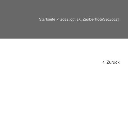
Startseite
2021_07_25_ZauberflöteS1040217
Zurück