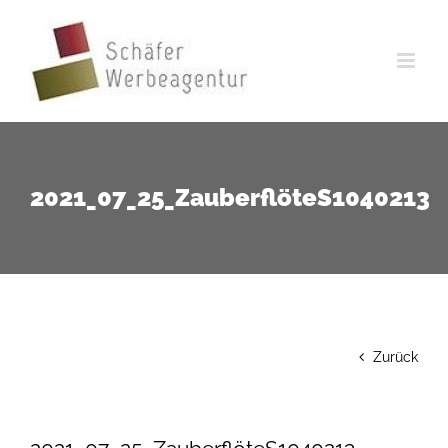
Zum
Inhalt
springen
2021_07_25_ZauberflöteS1040213
Zurück