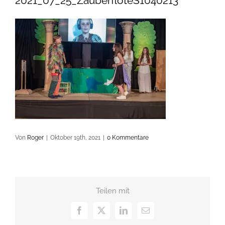
2021_07_25_ZauberflöteS1040213
Von
Roger
|
Oktober 19th, 2021
|
0 Kommentare
Teilen mit
Facebook
X
LinkedIn
E-
Mail