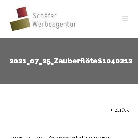
Zum
Inhalt
springen
2021_07_25_ZauberflöteS1040212
Zurück