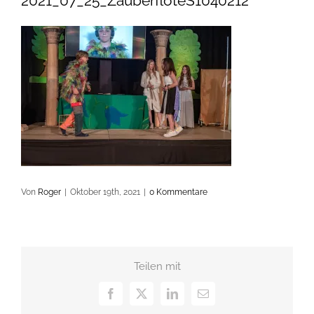
2021_07_25_ZauberflöteS1040212
Von
Roger
|
Oktober 19th, 2021
|
0 Kommentare
Teilen mit
Facebook
X
LinkedIn
E-
Mail