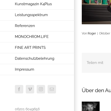
Kunstmagazin K4Plus
Leistungsspektrum
Referenzen
Von
Roger
|
Oktober 
MONOCHROM.LIFE
FINE ART PRINTS
Datenschutzbelehrung
Teilen mit
Impressum
Über den Au
Facebook
Vimeo
Instagram
E-
Mail
06201 6049656