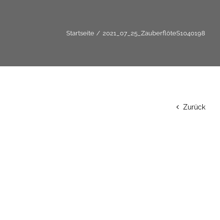
Startseite
2021_07_25_ZauberflöteS1040198
Zurück