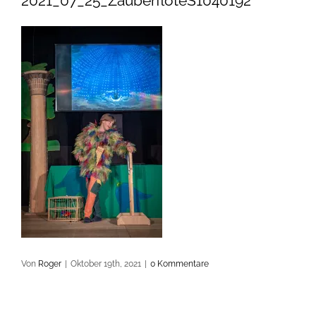
2021_07_25_ZauberflöteS1040192
Von
Roger
|
Oktober 19th, 2021
|
0 Kommentare