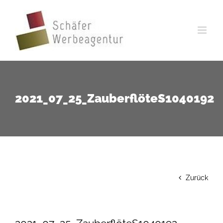
Zum
Inhalt
springen
2021_07_25_ZauberflöteS1040192
Zurück