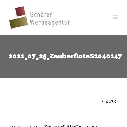
Zum
Inhalt
springen
2021_07_25_ZauberflöteS1040147
Zurück