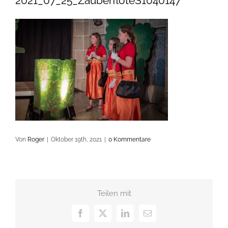
2021_07_25_ZauberflöteS1040147
Von
Roger
|
Oktober 19th, 2021
|
0 Kommentare
Teilen mit
Facebook
X
LinkedIn
E-
Mail