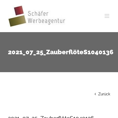
Zum
Inhalt
springen
2021_07_25_ZauberflöteS1040136
Zurück