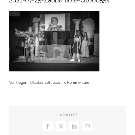
2021-07-25-Zauberflöte-Q1000554
Von
Roger
|
Oktober 19th, 2021
|
0 Kommentare
Teilen mit
Facebook
X
LinkedIn
E-
Mail