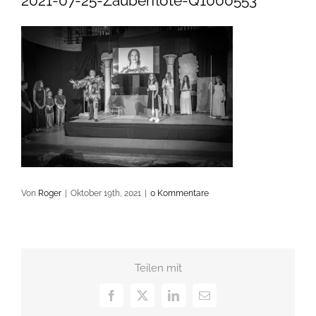
2021-07-25-Zauberflöte-Q1000553
Von
Roger
|
Oktober 19th, 2021
|
0 Kommentare
Teilen mit
Facebook
X
LinkedIn
E-
Mail