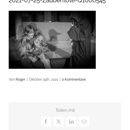
2021-07-25-Zauberflöte-Q1000545
Von
Roger
|
Oktober 19th, 2021
|
0 Kommentare
Teilen mit
Facebook
X
LinkedIn
E-
Mail