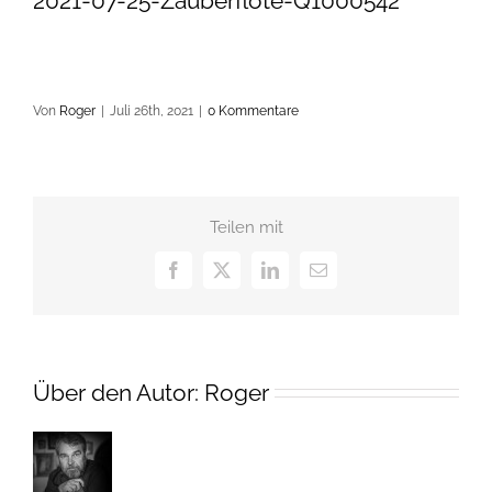
2021-07-25-Zauberflöte-Q1000542
Von
Roger
|
Juli 26th, 2021
|
0 Kommentare
Teilen mit
Facebook
X
LinkedIn
E-
Mail
Über den Autor:
Roger