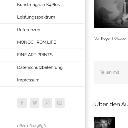
Kunstmagazin K4Plus
Leistungsspektrum
Referenzen
Von
Roger
|
Oktober 
MONOCHROM.LIFE
FINE ART PRINTS
Datenschutzbelehrung
Teilen mit
Impressum
Über den Au
Facebook
Vimeo
Instagram
E-
Mail
06201 6049656