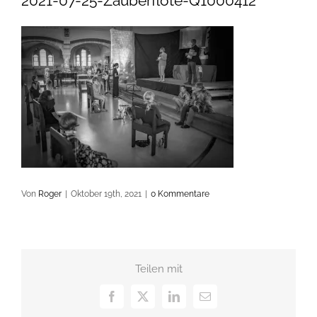
2021-07-25-Zauberflöte-Q1000412
Von
Roger
|
Oktober 19th, 2021
|
0 Kommentare
Teilen mit
Facebook
X
LinkedIn
E-
Mail